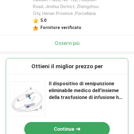
Road, Jinshui District, Zhengzhou
City, Henan Province ,Porcellana
5.0
Fornitore verificato
Osservi più
Ottieni il miglior prezzo per
Il dispositivo di venipunzione
eliminabile medico dell'insieme
della trasfusione di infusione ha
messo il dispositivo di infusione
con CE
Continua