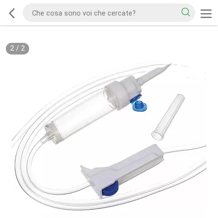
2
/
2