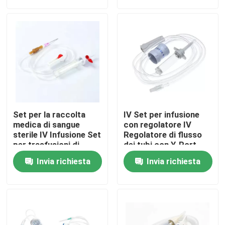
dispositivo di
venipunzione fissata
Su di noi
con la buretta
Visita alla fabbrica
Controllo della qualità
Set per la raccolta
IV Set per infusione
Contattaci
medica di sangue
con regolatore IV
sterile IV Infusione Set
Regolatore di flusso
per trasfusioni di
dei tubi con Y-Port
sangue usa e getta
Notizie
Invia richiesta
Invia richiesta
Maschera di ossigeno medica
Maschera di ossigeno Venturi