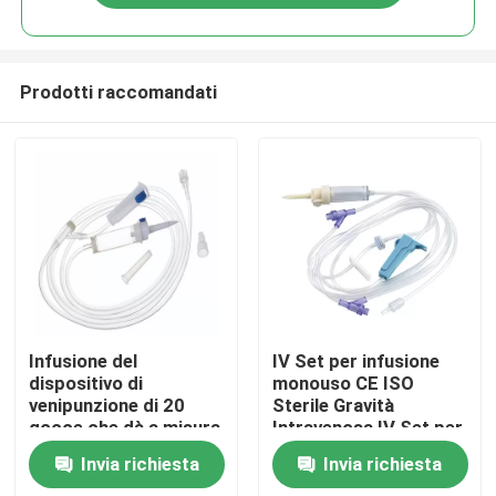
Prodotti raccomandati
Casa.
Infusione del
IV Set per infusione
dispositivo di
monouso CE ISO
venipunzione di 20
Sterile Gravità
Prodotti
gocce che dà a misura
Intravenosa IV Set per
stabilita Hd sangue
infusione
Invia richiesta
Invia richiesta
sottocutaneo
Video
infusione medica del