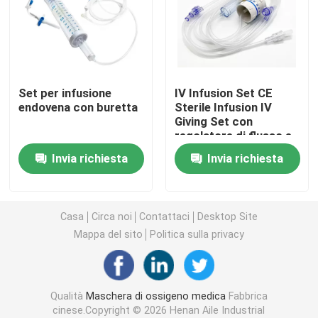
Maschera di ossigeno portatile
Catetere di anestesia
Set per infusione
IV Infusion Set CE
endovena con buretta
Sterile Infusion IV
Giving Set con
Siringa sterile eliminabile
regolatore di flusso e
ago
Invia richiesta
Invia richiesta
Insieme di trasfusione di infusione
Catetere rivestito di silicone
Casa
Circa noi
Contattaci
Desktop Site
Mappa del sito
Politica sulla privacy
Fasciatura vestirsi chirurgico
Qualità
Maschera di ossigeno medica
Fabbrica
Gauze Cotton Swab
cinese.Copyright © 2026 Henan Aile Industrial