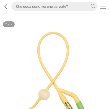
2
/
2