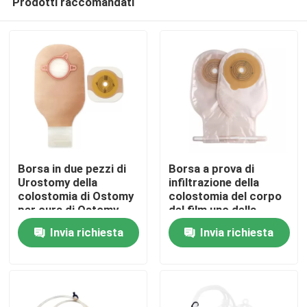
Prodotti raccomandati
Borsa in due pezzi di
Borsa a prova di
Urostomy della
infiltrazione della
colostomia di Ostomy
colostomia del corpo
per cura di Ostomy
del film uno della
Casa.
borsa eliminabile di un
Invia richiesta
Invia richiesta
pezzo di Ostomy
Prodotti
Video