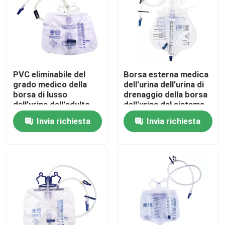
Su di noi
Visita alla fabbrica
PVC eliminabile del
Borsa esterna medica
grado medico della
dell'urina dell'urina di
Controllo della qualità
borsa di lusso
drenaggio della borsa
dell'urina dell'adulto
dell'urina del sistema
1500ml 2000ml
eliminabile medico del
Invia richiesta
Invia richiesta
Contattaci
tester
Notizie
Maschera di ossigeno medica
Maschera di ossigeno Venturi