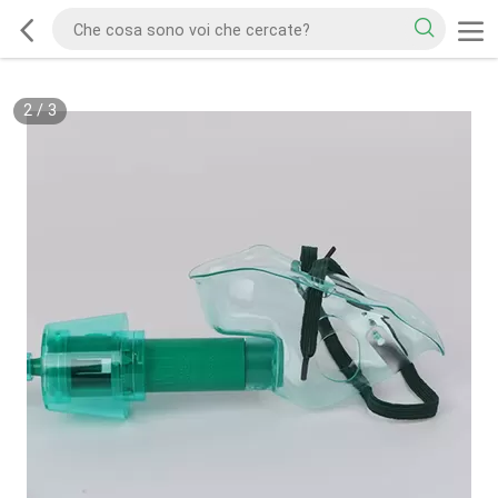
2
/
3