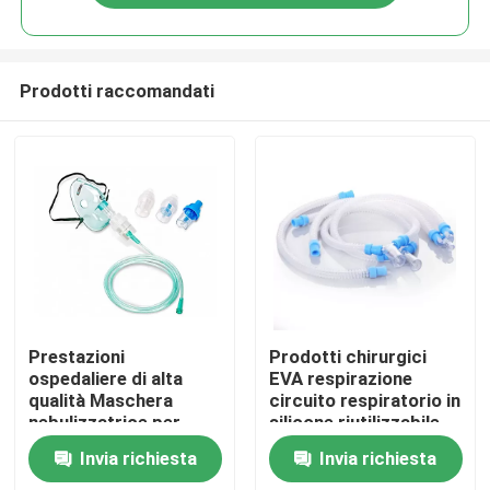
Prodotti raccomandati
Casa.
Prestazioni
Prodotti chirurgici
ospedaliere di alta
EVA respirazione
qualità Maschera
circuito respiratorio in
Prodotti
nebulizzatrice per
silicone riutilizzabile
adulti e kit monouso
ad alto flusso
Invia richiesta
Invia richiesta
Video