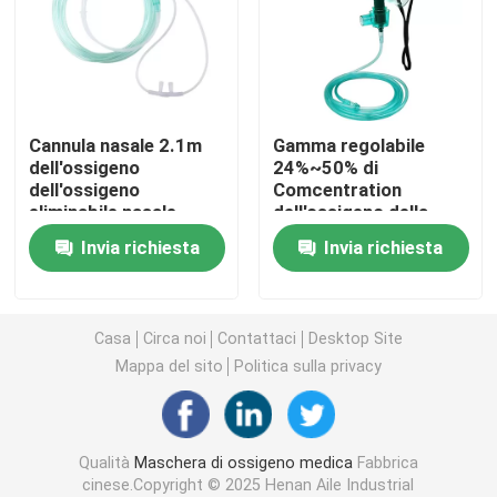
Maschera di ossigeno portatile
Catetere di anestesia
Cannula nasale 2.1m
Gamma regolabile
dell'ossigeno
24%~50% di
dell'ossigeno
Comcentration
Siringa sterile eliminabile
eliminabile nasale
dell'ossigeno della
medico della cannula
multi dello sfiato
Invia richiesta
Invia richiesta
maschera Venturi
Insieme di trasfusione di infusione
Catetere rivestito di silicone
Casa
Circa noi
Contattaci
Desktop Site
Mappa del sito
Politica sulla privacy
Fasciatura vestirsi chirurgico
Qualità
Maschera di ossigeno medica
Fabbrica
Gauze Cotton Swab
cinese.Copyright © 2025 Henan Aile Industrial