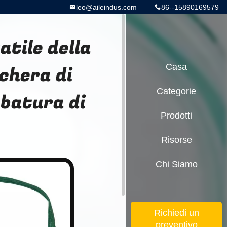
leo@aileindus.com
86--15890169579
tile della
chera di
Casa
Categorie
ubatura di
Prodotti
Risorse
Chi Siamo
Richiedi un
preventivo