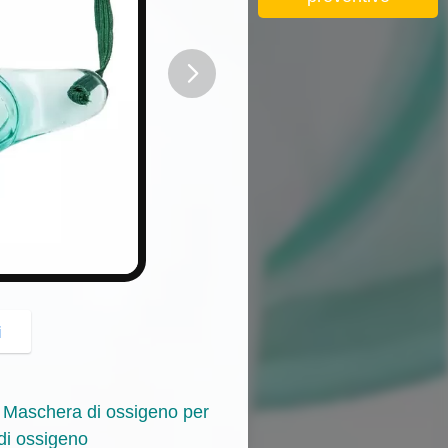
button
i
C Maschera di ossigeno per
di ossigeno