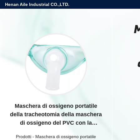
Henan Aile Industrial CO.,LTD.
M
Maschera di ossigeno portatile
della tracheotomia della maschera
di ossigeno del PVC con la
tubatura di 2.1m
Prodotti
-
Maschera di ossigeno portatile