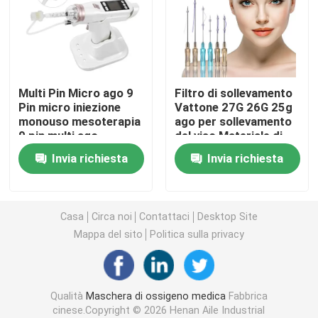
Maschera di ossigeno portatile
Catetere di anestesia
Multi Pin Micro ago 9
Filtro di sollevamento
Pin micro iniezione
Vattone 27G 26G 25g
monouso mesoterapia
ago per sollevamento
Siringa sterile eliminabile
9 pin multi ago
del viso Materiale di
sutura Filtro DOP
Invia richiesta
Invia richiesta
Insieme di trasfusione di infusione
Catetere rivestito di silicone
Casa
Circa noi
Contattaci
Desktop Site
Mappa del sito
Politica sulla privacy
Fasciatura vestirsi chirurgico
Qualità
Maschera di ossigeno medica
Fabbrica
Gauze Cotton Swab
cinese.Copyright © 2026 Henan Aile Industrial