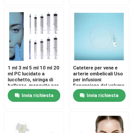
personalizzata colore
Su di noi
Visita alla fabbrica
Controllo della qualità
1 ml 3 ml 5 ml 10 ml 20
Catetere per vene e
Contattaci
ml PC lucidato a
arterie ombelicali Uso
lucchetto, siringa di
per infusioni
bellezza, monovite per
Espansione del volume
cosmetici
sanguigno
Notizie
Invia richiesta
Invia richiesta
Monitoraggio della
pressione venosa
centrale Nutrizione
Maschera di ossigeno medica
parenterale Prelievo di
campioni di sangue
Maschera di ossigeno Venturi