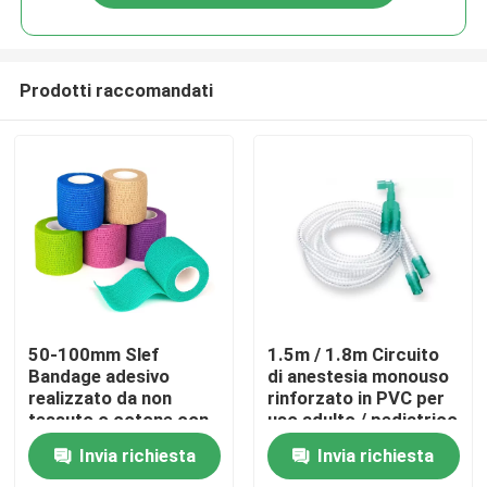
Prodotti raccomandati
Casa.
50-100mm Slef
1.5m / 1.8m Circuito
Bandage adesivo
di anestesia monouso
realizzato da non
rinforzato in PVC per
Prodotti
tessuto o cotone con
uso adulto / pediatrico
tessuto ad alta
Invia richiesta
Invia richiesta
elasticità per la
Video
chirurgia dimensione