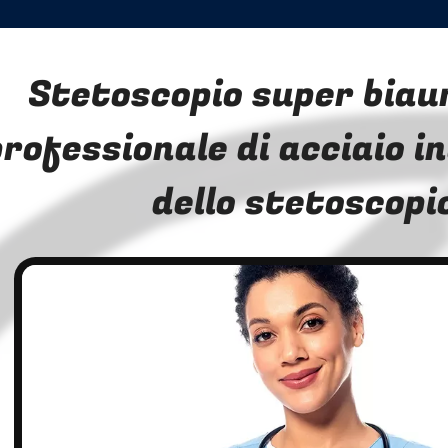
Stetoscopio super biau
professionale di acciaio i
dello stetoscopi