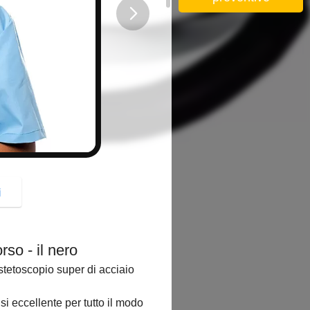
button
i
so - il nero
 stetoscopio super di acciaio
usi eccellente per tutto il modo