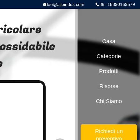
leo@aileindus.com
86--15890169579
ricolare
nossidabile
Casa
Categorie
o
Prodotti
Risorse
Chi Siamo
Richiedi un
preventivo