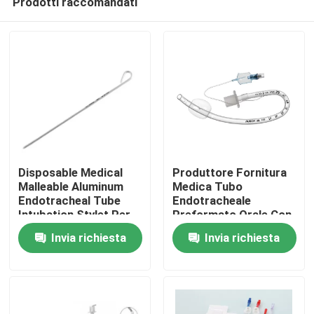
Prodotti raccomandati
Disposable Medical
Produttore Fornitura
Malleable Aluminum
Medica Tubo
Endotracheal Tube
Endotracheale
Intubation Stylet Per
Preformato Orale Con
Casa.
l'intubazione dello
Manicetta
Invia richiesta
Invia richiesta
stiletto
Prodotti
Video