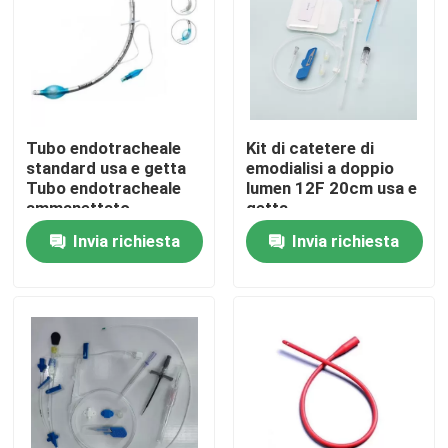
Su di noi
Visita alla fabbrica
Tubo endotracheale
Kit di catetere di
standard usa e getta
emodialisi a doppio
Controllo della qualità
Tubo endotracheale
lumen 12F 20cm usa e
ammanettato
getta
Invia richiesta
Invia richiesta
Contattaci
Notizie
Maschera di ossigeno medica
Maschera di ossigeno Venturi