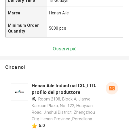
Delivery Time
15-30days
Marca
Henan Aile
Minimum Order
5000 pcs
Quantity
Osservi più
Circa noi
Henan Aile Industrial CO.,LTD.
profilo del produttore
Room 2108, Block A, Jianye
Kaixuan Plaza, No. 122, Huayuan
Road, Jinshui District, Zhengzhou
City, Henan Province ,Porcellana
5.0