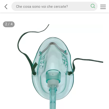
2
/
4