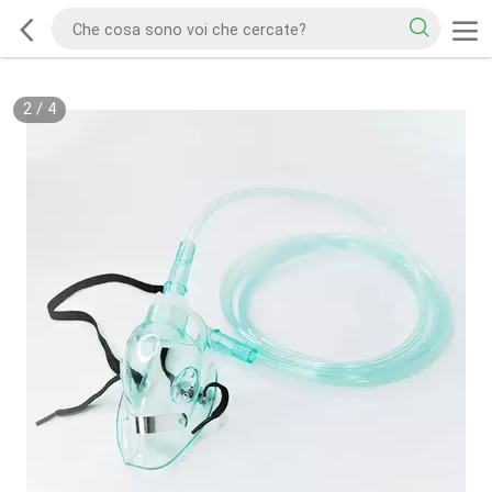
2
/
4