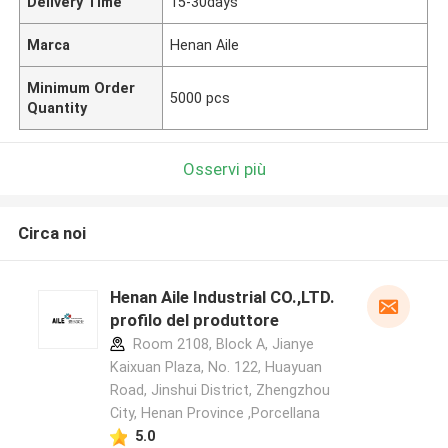
Delivery Time
15-30days
Marca
Henan Aile
Minimum Order
5000 pcs
Quantity
Osservi più
Circa noi
Henan Aile Industrial CO.,LTD.
profilo del produttore
Room 2108, Block A, Jianye
Kaixuan Plaza, No. 122, Huayuan
Road, Jinshui District, Zhengzhou
City, Henan Province ,Porcellana
5.0