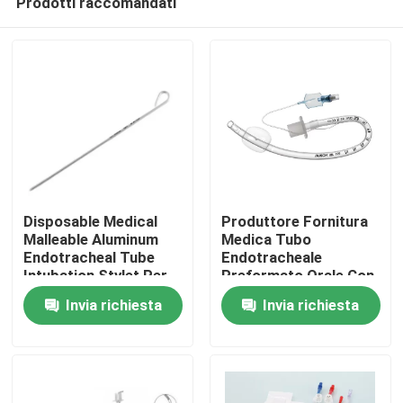
Prodotti raccomandati
Disposable Medical
Produttore Fornitura
Malleable Aluminum
Medica Tubo
Endotracheal Tube
Endotracheale
Intubation Stylet Per
Preformato Orale Con
Casa.
l'intubazione dello
Manicetta
Invia richiesta
Invia richiesta
stiletto
Prodotti
Video