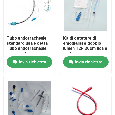
Su di noi
Visita alla fabbrica
Tubo endotracheale
Kit di catetere di
standard usa e getta
emodialisi a doppio
Controllo della qualità
Tubo endotracheale
lumen 12F 20cm usa e
ammanettato
getta
Invia richiesta
Invia richiesta
Contattaci
Notizie
Maschera di ossigeno medica
Maschera di ossigeno Venturi