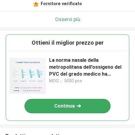
Fornitore verificato
Osservi più
Ottieni il miglior prezzo per
La norma nasale della
metropolitana dell'ossigeno del
PVC del grado medico ha
curvato la metropolitana molle
MOQ： 5000 pcs
svasata dell'ossigeno dei forconi
Continua