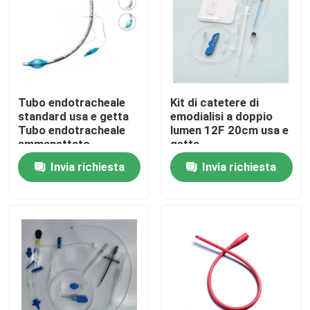
Su di noi
Visita alla fabbrica
Tubo endotracheale
Kit di catetere di
standard usa e getta
emodialisi a doppio
Controllo della qualità
Tubo endotracheale
lumen 12F 20cm usa e
ammanettato
getta
Invia richiesta
Invia richiesta
Contattaci
Notizie
Maschera di ossigeno medica
Maschera di ossigeno Venturi