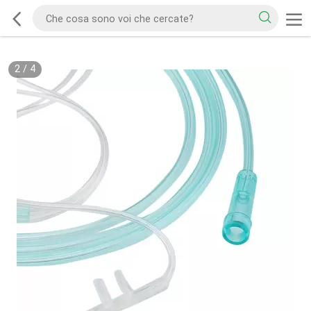
2
/
4