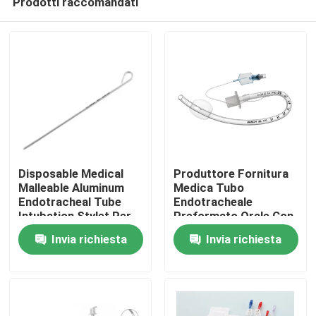
Prodotti raccomandati
Disposable Medical
Produttore Fornitura
Malleable Aluminum
Medica Tubo
Endotracheal Tube
Endotracheale
Intubation Stylet Per
Preformato Orale Con
Casa.
l'intubazione dello
Manicetta
Invia richiesta
Invia richiesta
stiletto
Prodotti
Video