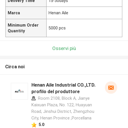
Delivery Time
15-30days
Marca
Henan Aile
Minimum Order
5000 pcs
Quantity
Osservi più
Circa noi
Henan Aile Industrial CO.,LTD.
profilo del produttore
Room 2108, Block A, Jianye
Kaixuan Plaza, No. 122, Huayuan
Road, Jinshui District, Zhengzhou
City, Henan Province ,Porcellana
5.0