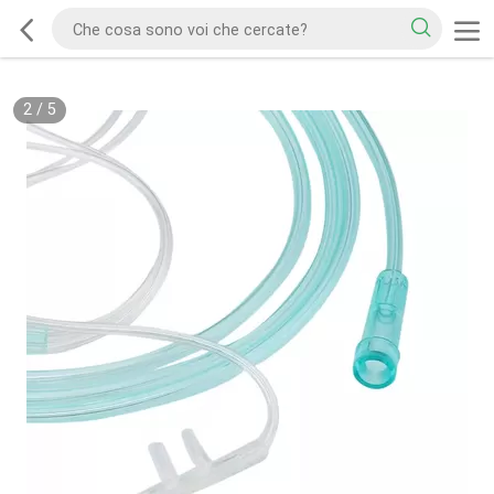
2
/
5