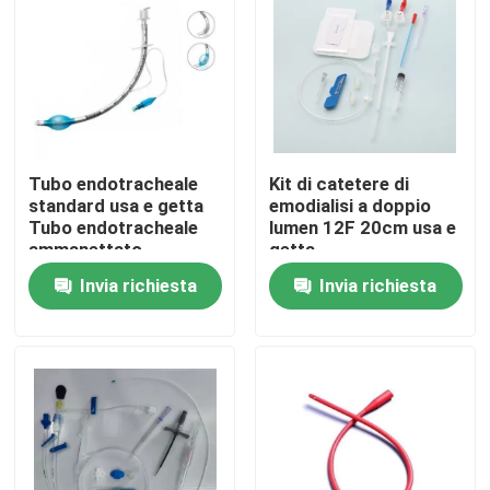
Su di noi
Visita alla fabbrica
Tubo endotracheale
Kit di catetere di
Controllo della qualità
standard usa e getta
emodialisi a doppio
Tubo endotracheale
lumen 12F 20cm usa e
ammanettato
getta
Contattaci
Invia richiesta
Invia richiesta
Notizie
Maschera di ossigeno medica
Maschera di ossigeno Venturi