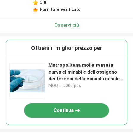
5.0
Fornitore verificato
Osservi più
Ottieni il miglior prezzo per
Metropolitana molle svasata
curva eliminabile dell'ossigeno
dei forconi della cannula nasale
medica di Oxygene
MOQ： 5000 pcs
Continua