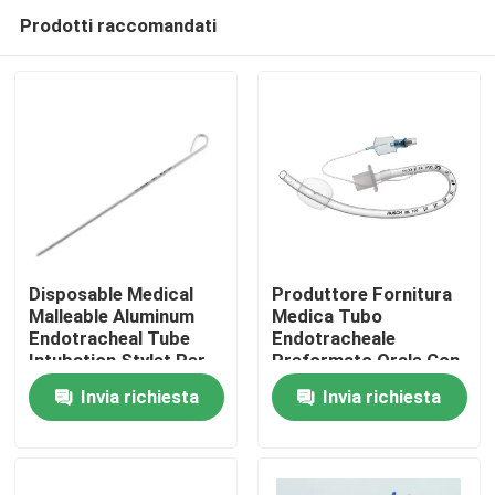
Prodotti raccomandati
Disposable Medical
Produttore Fornitura
Malleable Aluminum
Medica Tubo
Endotracheal Tube
Endotracheale
Casa.
Intubation Stylet Per
Preformato Orale Con
l'intubazione dello
Manicetta
Invia richiesta
Invia richiesta
stiletto
Prodotti
Video