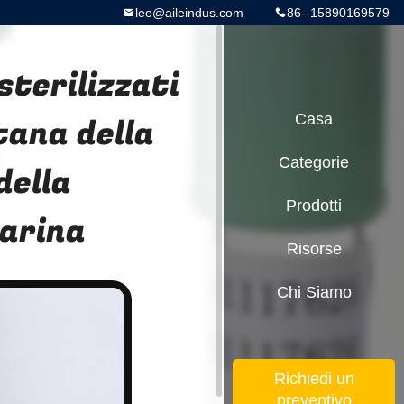
leo@aileindus.com
86--15890169579
sterilizzati
tana della
Casa
Categorie
della
Prodotti
parina
Risorse
Chi Siamo
Richiedi un
preventivo