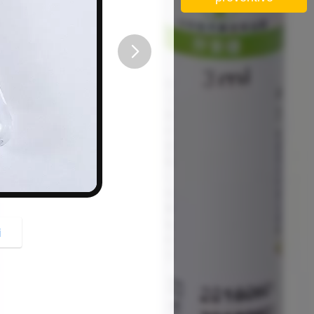
button
i