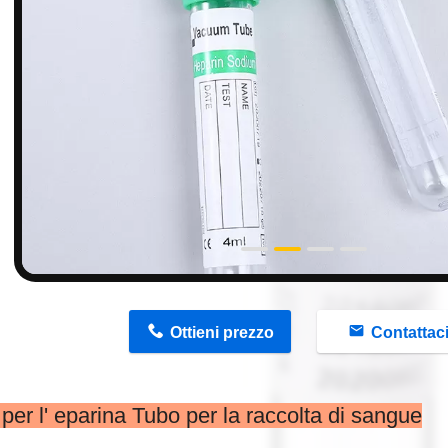
n
Ottieni prezzo
Contattac
per l' eparina Tubo per la raccolta di sangue