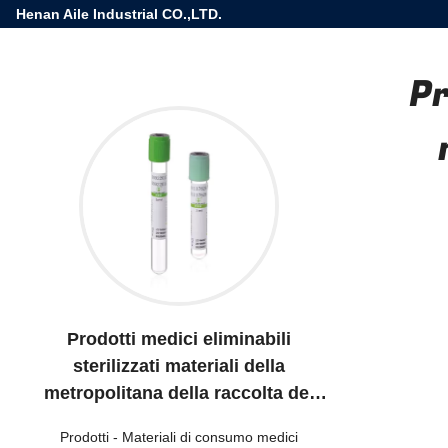
Henan Aile Industrial CO.,LTD.
Pr
Prodotti medici eliminabili
sterilizzati materiali della
metropolitana della raccolta del
sangue della metropolitana
Prodotti
-
Materiali di consumo medici
dell'eparina