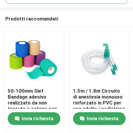
Prodotti raccomandati
50-100mm Slef
1.5m / 1.8m Circuito
Casa.
Bandage adesivo
di anestesia monouso
realizzato da non
rinforzato in PVC per
tessuto o cotone con
uso adulto / pediatrico
Prodotti
tessuto ad alta
Invia richiesta
Invia richiesta
elasticità per la
chirurgia dimensione
Video
personalizzata colore