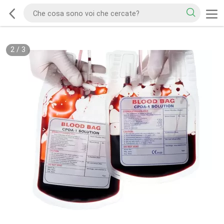
2
/
3