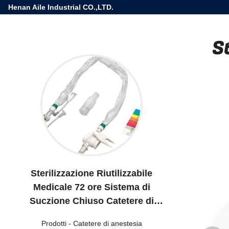
Henan Aile Industrial CO.,LTD.
S
Sterilizzazione Riutilizzabile
Medicale 72 ore Sistema di
Suczione Chiuso Catetere di
Suczione
Prodotti
-
Catetere di anestesia