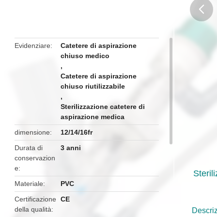
butto
Evidenziare
Catetere di aspirazione
chiuso medico
,
Catetere di aspirazione
chiuso riutilizzabile
,
Sterilizzazione catetere di
aspirazione medica
dimensione
12/14/16fr
Durata di
3 anni
conservazion
e
Steril
Materiale
PVC
Certificazione
CE
della qualità
Descriz