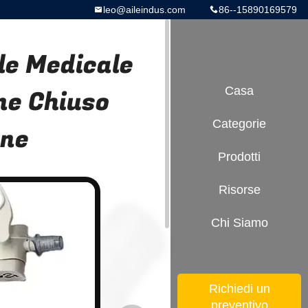
leo@aileindus.com
86--15890169579
ile Medicale
ne Chiuso
Casa
Categorie
one
Prodotti
Risorse
Chi Siamo
Richiedi un
preventivo