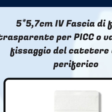
5*5,7cm IV Fascia di 
trasparente per PICC o v
fissaggio del catetere
periferico