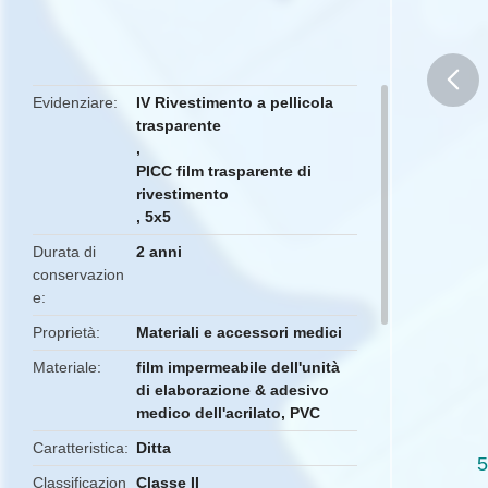
Evidenziare
IV Rivestimento a pellicola
trasparente
butto
,
PICC film trasparente di
rivestimento
,
5x5
Durata di
2 anni
conservazion
e
Proprietà
Materiali e accessori medici
Materiale
film impermeabile dell'unità
di elaborazione & adesivo
medico dell'acrilato, PVC
Caratteristica
Ditta
5
Classificazion
Classe II