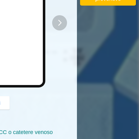
button
i
ICC o catetere venoso