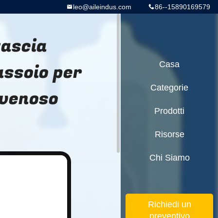
leo@aileindus.com
86--15890169579
fascia
assoio per
Casa
Categorie
 venoso
Prodotti
Risorse
Chi Siamo
Richiedi un
preventivo