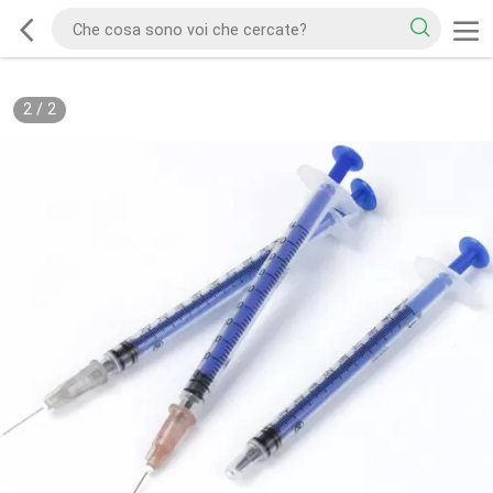
2
/
2