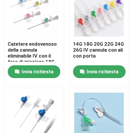
Su di noi
Visita alla fabbrica
Catetere endovenoso
14G 18G 20G 22G 24G
della cannula
26G IV cannula con ali
Controllo della qualità
eliminabile IV con il
con porta
foro di iniezione 18G
20G 22G 24G
Invia richiesta
Invia richiesta
Contattaci
Notizie
Maschera di ossigeno medica
Maschera di ossigeno Venturi