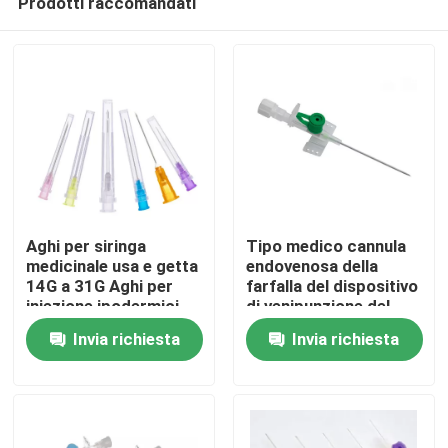
Prodotti raccomandati
Aghi per siringa
Tipo medico cannula
medicinale usa e getta
endovenosa della
14G a 31G Aghi per
farfalla del dispositivo
iniezione ipodermici
di venipunzione del
Casa.
sterili
catetere di 18G 20G
Invia richiesta
Invia richiesta
22G 24G con il foro di
iniezione
Prodotti
Video