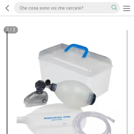
2
/
2