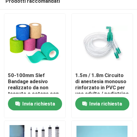
Prodotti raccomandati
50-100mm Slef
1.5m / 1.8m Circuito
Bandage adesivo
di anestesia monouso
realizzato da non
rinforzato in PVC per
tessuto o cotone con
uso adulto / pediatrico
Casa.
tessuto ad alta
Invia richiesta
Invia richiesta
elasticità per la
chirurgia dimensione
Prodotti
personalizzata colore
Video