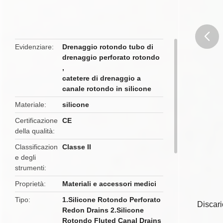
Evidenziare
Drenaggio rotondo tubo di
drenaggio perforato rotondo
butto
,
catetere di drenaggio a
canale rotondo in silicone
Materiale
silicone
Certificazione
CE
della qualità
Classificazion
Classe II
e degli
strumenti
Proprietà
Materiali e accessori medici
Tipo
1.Silicone Rotondo Perforato
Discari
Redon Drains 2.Silicone
Rotondo Fluted Canal Drains