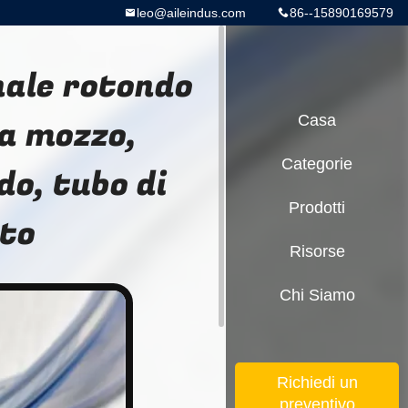
leo@aileindus.com
86--15890169579
nale rotondo
za mozzo,
Casa
Categorie
do, tubo di
Prodotti
ato
Risorse
Chi Siamo
Richiedi un
preventivo