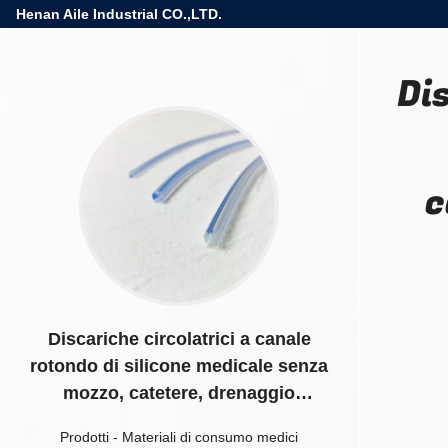
Henan Aile Industrial CO.,LTD.
Di
c
Discariche circolatrici a canale
rotondo di silicone medicale senza
mozzo, catetere, drenaggio
rotondo, tubo di drenaggio
Prodotti
-
Materiali di consumo medici
perforato