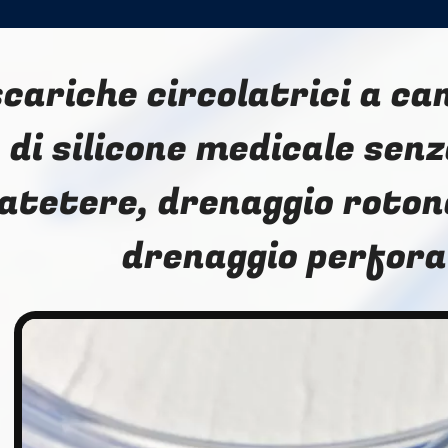
scariche circolatrici a ca
di silicone medicale sen
atetere, drenaggio roton
drenaggio perfor