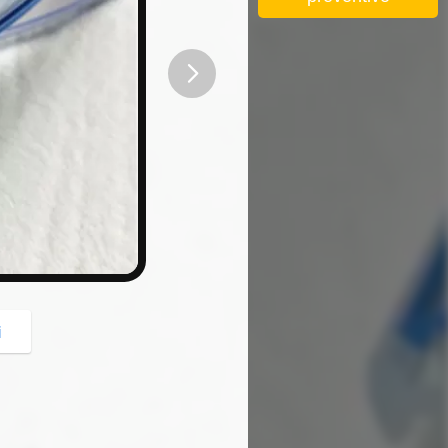
button
i