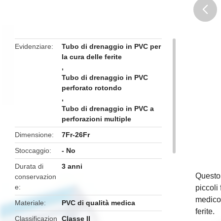
butto
Evidenziare
Tubo di drenaggio in PVC per
la cura delle ferite
,
Tubo di drenaggio in PVC
perforato rotondo
,
Tubo di drenaggio in PVC a
perforazioni multiple
Dimensione
7Fr-26Fr
Stoccaggio
- No
Durata di
3 anni
Questo 
conservazion
e
piccoli
medico 
Materiale
PVC di qualità medica
ferite.
Classificazion
Classe II