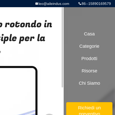
leo@aileindus.com
86--15890169579
o rotondo in
ple per la
Casa
Categorie
e
Prodotti
Risorse
Chi Siamo
Richiedi un
preventivo