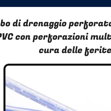
bo di drenaggio perforat
PVC con perforazioni multi
cura delle ferit