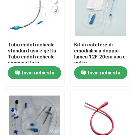
Su di noi
Visita alla fabbrica
Tubo endotracheale
Kit di catetere di
standard usa e getta
emodialisi a doppio
Controllo della qualità
Tubo endotracheale
lumen 12F 20cm usa e
ammanettato
getta
Invia richiesta
Invia richiesta
Contattaci
Notizie
Maschera di ossigeno medica
Maschera di ossigeno Venturi