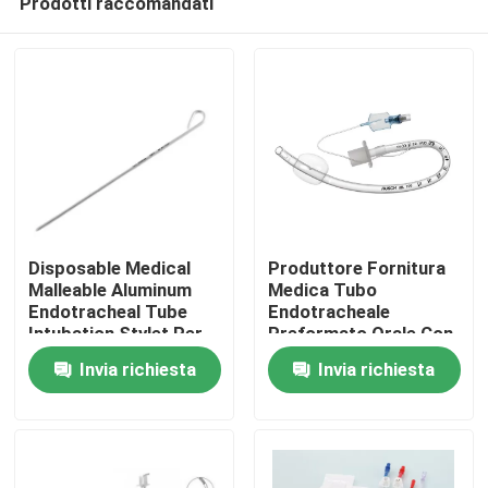
Prodotti raccomandati
Disposable Medical
Produttore Fornitura
Malleable Aluminum
Medica Tubo
Endotracheal Tube
Endotracheale
Intubation Stylet Per
Preformato Orale Con
Casa.
l'intubazione dello
Manicetta
Invia richiesta
Invia richiesta
stiletto
Prodotti
Video