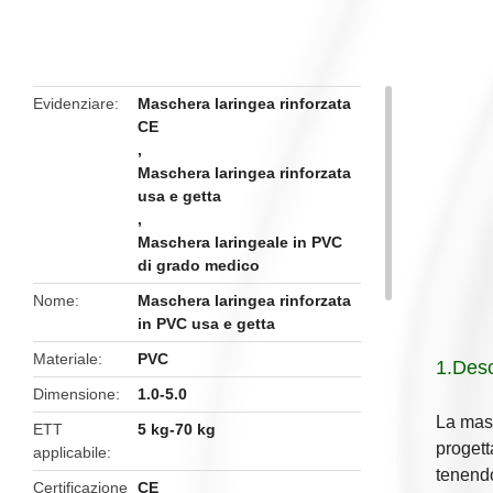
butto
Evidenziare
Maschera laringea rinforzata
CE
,
Maschera laringea rinforzata
usa e getta
,
Maschera laringeale in PVC
di grado medico
Nome
Maschera laringea rinforzata
in PVC usa e getta
Materiale
PVC
1.
Desc
Dimensione
1.0-5.0
La masc
ETT
5 kg-70 kg
progett
applicabile
tenendo
Certificazione
CE