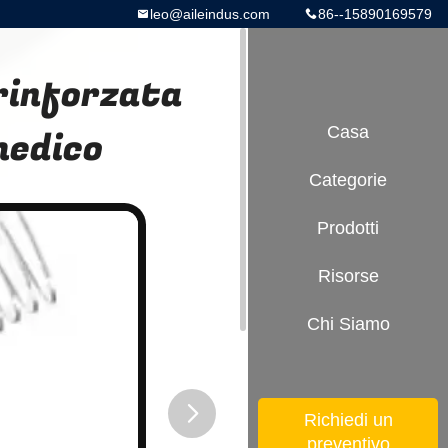
leo@aileindus.com
86--15890169579
rinforzata
medico
Casa
Categorie
Prodotti
Risorse
Chi Siamo
Richiedi un
preventivo