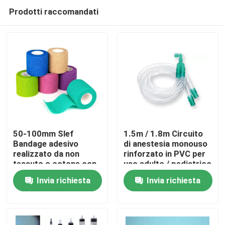
Prodotti raccomandati
50-100mm Slef
1.5m / 1.8m Circuito
Bandage adesivo
di anestesia monouso
realizzato da non
rinforzato in PVC per
Casa.
tessuto o cotone con
uso adulto / pediatrico
tessuto ad alta
Invia richiesta
Invia richiesta
elasticità per la
Prodotti
chirurgia dimensione
personalizzata colore
Video