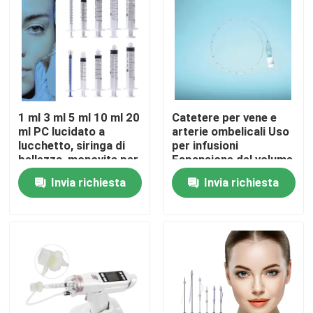
Su di noi
Visita alla fabbrica
1 ml 3 ml 5 ml 10 ml 20
Catetere per vene e
Controllo della qualità
ml PC lucidato a
arterie ombelicali Uso
lucchetto, siringa di
per infusioni
bellezza, monovite per
Espansione del volume
Contattaci
cosmetici
sanguigno
Invia richiesta
Invia richiesta
Monitoraggio della
pressione venosa
centrale Nutrizione
Notizie
parenterale Prelievo di
campioni di sangue
Maschera di ossigeno medica
Maschera di ossigeno Venturi