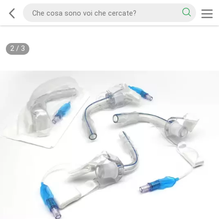
2
/
3