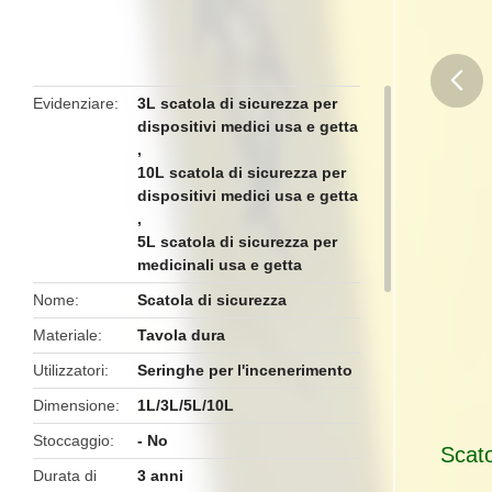
Evidenziare
3L scatola di sicurezza per
dispositivi medici usa e getta
butto
,
10L scatola di sicurezza per
dispositivi medici usa e getta
,
5L scatola di sicurezza per
medicinali usa e getta
Nome
Scatola di sicurezza
Materiale
Tavola dura
Utilizzatori
Seringhe per l'incenerimento
Dimensione
1L/3L/5L/10L
Stoccaggio
- No
Scato
Durata di
3 anni