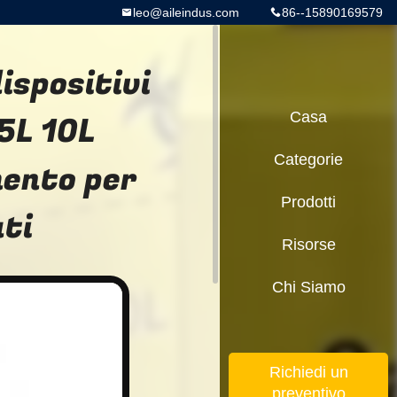
leo@aileindus.com
86--15890169579
ispositivi
5L 10L
Casa
Categorie
mento per
Prodotti
ati
Risorse
Chi Siamo
Richiedi un
preventivo