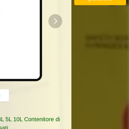
button
i
3L 5L 10L Contenitore di
sati