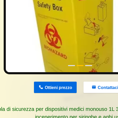
n
Ottieni prezzo
Contattac
la di sicurezza per dispositivi medici monouso 1L 
incenerimento per siringhe e aghi u