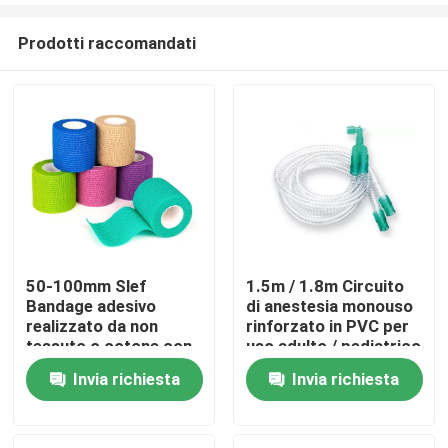
Prodotti raccomandati
50-100mm Slef
1.5m / 1.8m Circuito
Bandage adesivo
di anestesia monouso
Casa.
realizzato da non
rinforzato in PVC per
tessuto o cotone con
uso adulto / pediatrico
tessuto ad alta
Invia richiesta
Invia richiesta
Prodotti
elasticità per la
chirurgia dimensione
personalizzata colore
Video