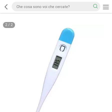
2
/
2