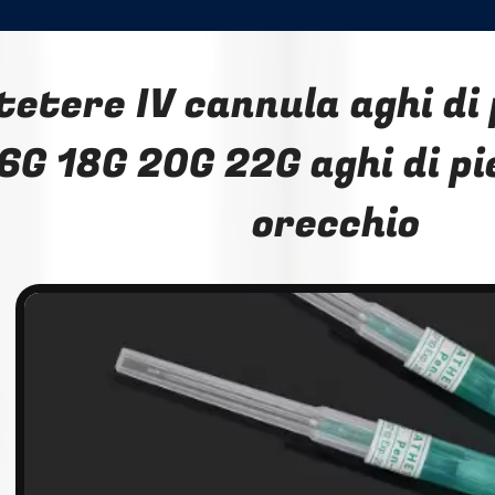
tetere IV cannula aghi di 
6G 18G 20G 22G aghi di pie
orecchio