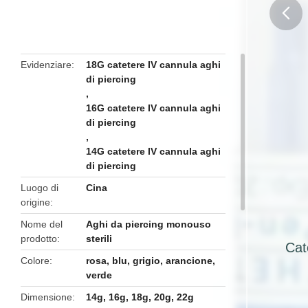
butto
Evidenziare
18G catetere IV cannula aghi
di piercing
,
16G catetere IV cannula aghi
di piercing
,
14G catetere IV cannula aghi
di piercing
Luogo di
Cina
origine
Nome del
Aghi da piercing monouso
prodotto
sterili
Cat
Colore
rosa, blu, grigio, arancione,
verde
Dimensione
14g, 16g, 18g, 20g, 22g