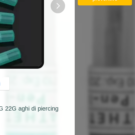
button
i
 22G aghi di piercing