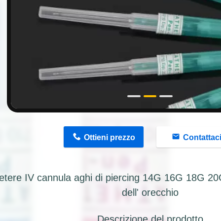
n
Ottieni prezzo
Contattac
etere IV cannula aghi di piercing 14G 16G 18G 20G
dell' orecchio
Descrizione del prodotto