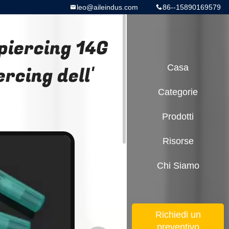
leo@aileindus.com
86--15890169579
piercing 14G
rcing dell'
Casa
Categorie
Prodotti
Risorse
Chi Siamo
Richiedi un
preventivo