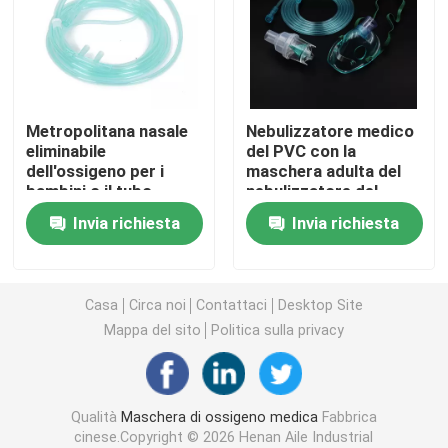
Maschera di ossigeno portatile
Catetere di anestesia
Metropolitana nasale
Nebulizzatore medico
eliminabile
del PVC con la
dell'ossigeno per i
maschera adulta del
Siringa sterile eliminabile
bambini o il tubo
nebulizzatore del
flessibile dell'ossigeno
bambino portatile
Invia richiesta
Invia richiesta
degli adulti
della maschera di
Insieme di trasfusione di infusione
Aerosal
Catetere rivestito di silicone
Casa
Circa noi
Contattaci
Desktop Site
Mappa del sito
Politica sulla privacy
Fasciatura vestirsi chirurgico
Qualità
Maschera di ossigeno medica
Fabbrica
Gauze Cotton Swab
cinese.Copyright © 2026 Henan Aile Industrial