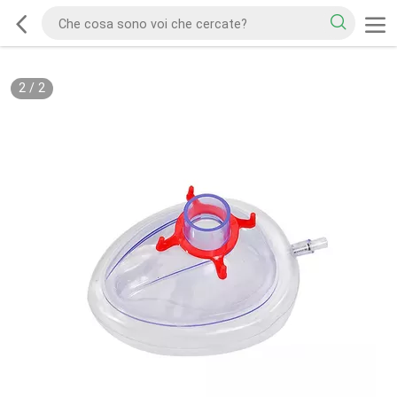
2
/
2