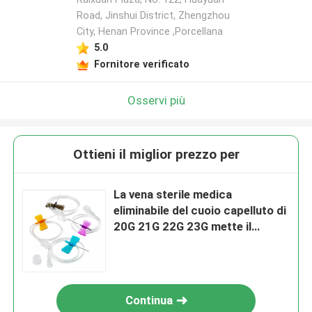
Road, Jinshui District, Zhengzhou
City, Henan Province ,Porcellana
5.0
Fornitore verificato
Osservi più
Ottieni il miglior prezzo per
La vena sterile medica
eliminabile del cuoio capelluto di
20G 21G 22G 23G mette il
doppio tipo ago della farfalla
delle ali
Continua