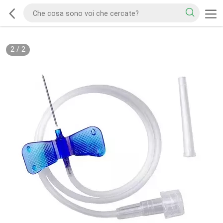
2
/
2