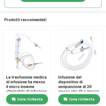
Prodotti raccomandati
Casa.
La trasfusione medica
Infusione del
di infusione ha messo
dispositivo di
il micro insieme
venipunzione di 20
Prodotti
eliminabile di infusione
gocce che dà a misura
della buretta del
stabilita Hd sangue
Invia richiesta
Invia richiesta
dispositivo di
sottocutaneo
Video
venipunzione del
infusione medica del