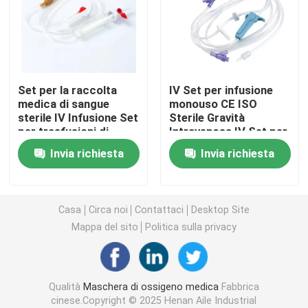
Maschera di ossigeno portatile
Catetere di anestesia
Set per la raccolta
IV Set per infusione
medica di sangue
monouso CE ISO
sterile IV Infusione Set
Sterile Gravità
Siringa sterile eliminabile
per trasfusioni di
Intravenosa IV Set per
sangue usa e getta
infusione
Invia richiesta
Invia richiesta
Insieme di trasfusione di infusione
Catetere rivestito di silicone
Casa
Circa noi
Contattaci
Desktop Site
Mappa del sito
Politica sulla privacy
Fasciatura vestirsi chirurgico
Qualità
Maschera di ossigeno medica
Fabbrica
Gauze Cotton Swab
cinese.Copyright © 2025 Henan Aile Industrial