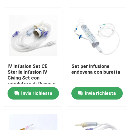
contagoccia
dispositivo di
venipunzione fissata
Su di noi
con la buretta
Visita alla fabbrica
Controllo della qualità
IV Infusion Set CE
Set per infusione
Contattaci
Sterile Infusion IV
endovena con buretta
Giving Set con
regolatore di flusso e
ago
Notizie
Invia richiesta
Invia richiesta
Maschera di ossigeno medica
Maschera di ossigeno Venturi