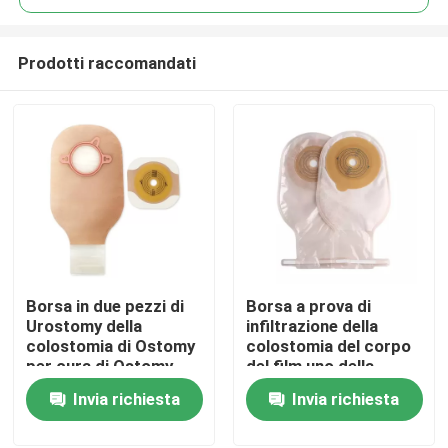
Prodotti raccomandati
Borsa in due pezzi di
Borsa a prova di
Casa.
Urostomy della
infiltrazione della
colostomia di Ostomy
colostomia del corpo
per cura di Ostomy
del film uno della
Prodotti
borsa eliminabile di un
Invia richiesta
Invia richiesta
pezzo di Ostomy
Video