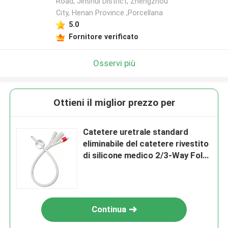
Road, Jinshui District, Zhengzhou
City, Henan Province ,Porcellana
5.0
Fornitore verificato
Osservi più
Ottieni il miglior prezzo per
Catetere uretrale standard
eliminabile del catetere rivestito
di silicone medico 2/3-Way Foley
di 100%
Continua