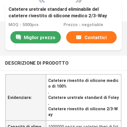
Catetere uretrale standard eliminabile del
catetere rivestito di silicone medico 2/3-Way
Foley di 100%
MOQ：5000pcs
Prezzo：negotiable
Miglior prezzo
Contattici
DESCRIZIONE DI PRODOTTO
Catetere rivestito di silicone medic
o di 100%
,
Evidenziare:
Catetere uretrale standard di Foley
,
Catetere rivestito di silicone 2/3-W
ay
Capacità di alime
1000000 pezzi per cateteri liberi di fol