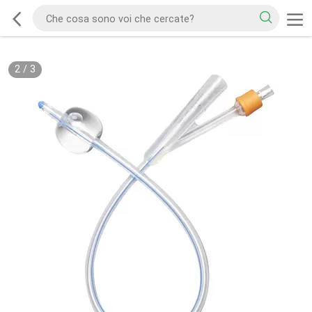
2
/
3