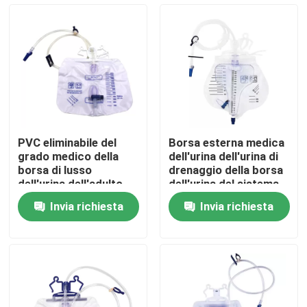
Su di noi
Visita alla fabbrica
Controllo della qualità
PVC eliminabile del
Borsa esterna medica
grado medico della
dell'urina dell'urina di
Contattaci
borsa di lusso
drenaggio della borsa
dell'urina dell'adulto
dell'urina del sistema
1500ml 2000ml
eliminabile medico del
Invia richiesta
Invia richiesta
tester
Notizie
Maschera di ossigeno medica
Maschera di ossigeno Venturi