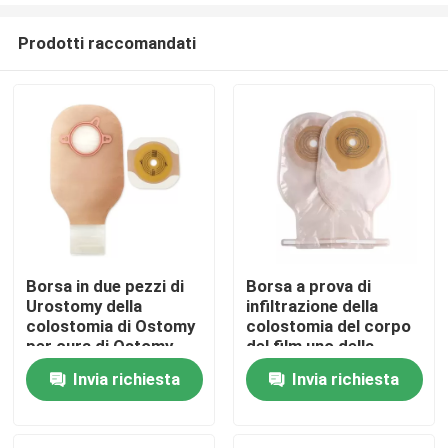
Prodotti raccomandati
Borsa in due pezzi di
Borsa a prova di
Urostomy della
infiltrazione della
Casa.
colostomia di Ostomy
colostomia del corpo
per cura di Ostomy
del film uno della
borsa eliminabile di un
Invia richiesta
Invia richiesta
Prodotti
pezzo di Ostomy
Video