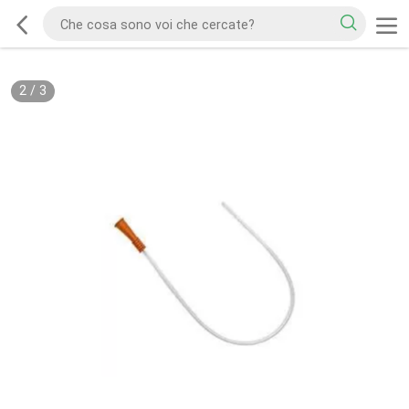
2
/
3