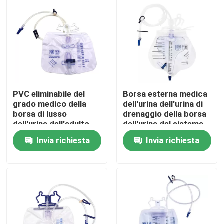
Su di noi
Visita alla fabbrica
Controllo della qualità
PVC eliminabile del
Borsa esterna medica
grado medico della
dell'urina dell'urina di
borsa di lusso
drenaggio della borsa
Contattaci
dell'urina dell'adulto
dell'urina del sistema
1500ml 2000ml
eliminabile medico del
Invia richiesta
Invia richiesta
tester
Notizie
Maschera di ossigeno medica
Maschera di ossigeno Venturi