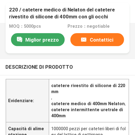
220 / catetere medico di Nelaton del catetere
rivestito di silicone di 400mm con gli occhi
normali
MOQ：5000pcs
Prezzo：negotiable
Miglior prezzo
Contattici
DESCRIZIONE DI PRODOTTO
catetere rivestito di silicone di 220
mm
,
Evidenziare:
catetere medico di 400mm Nelaton
,
catetere intermittente uretrale di
400mm
Capacità di alime
1000000 pezzi per cateteri liberi di fol
ntazione
ey del lattice di settimana