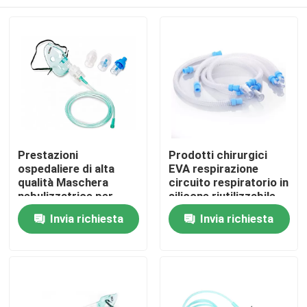
Prestazioni
Prodotti chirurgici
ospedaliere di alta
EVA respirazione
qualità Maschera
circuito respiratorio in
nebulizzatrice per
silicone riutilizzabile
adulti e kit monouso
ad alto flusso
Casa.
Invia richiesta
Invia richiesta
Prodotti
Video