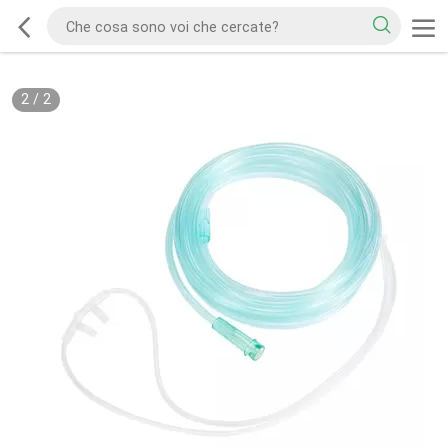
2
/
2