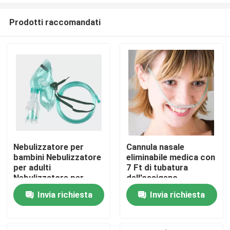
Prodotti raccomandati
Nebulizzatore per
Cannula nasale
bambini Nebulizzatore
eliminabile medica con
Casa.
per adulti
7 Ft di tubatura
Nebulizzatore per
dell'ossigeno
bambini Nebulizzatore
Invia richiesta
Invia richiesta
Prodotti
per bambini
Nebulizzatore per
maschere
Video
Nebulizzatore