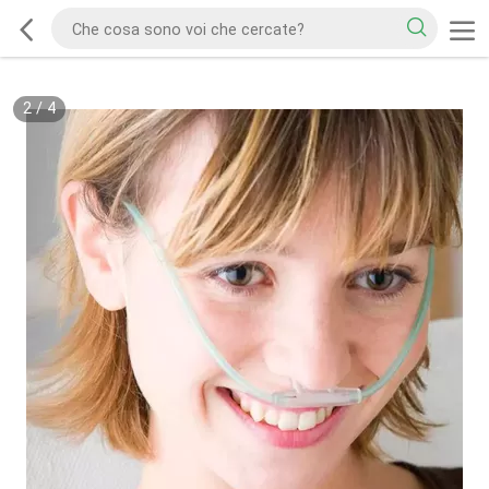
2
/
4