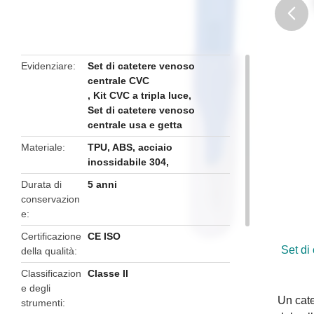
butto
Evidenziare
Set di catetere venoso
centrale CVC
,
Kit CVC a tripla luce
,
Set di catetere venoso
centrale usa e getta
Materiale
TPU, ABS, acciaio
inossidabile 304,
Durata di
5 anni
conservazion
e
Certificazione
CE ISO
Set di
della qualità
Classificazion
Classe II
e degli
Un cate
strumenti