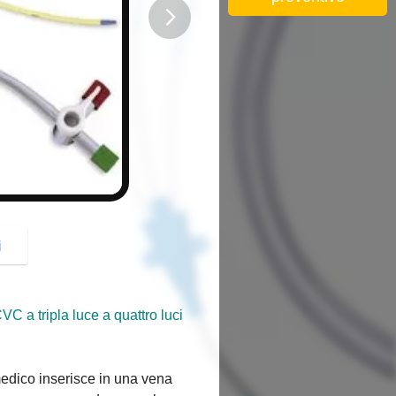
button
i
VC a tripla luce a quattro luci
medico inserisce in una vena