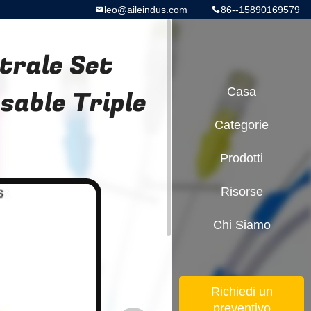
leo@aileindus.com
86--15890169579
trale Set
sable Triple
Casa
Categorie
Prodotti
Risorse
Chi Siamo
Richiedi un
preventivo