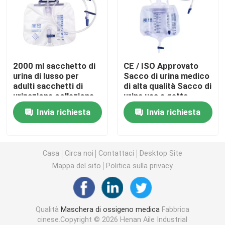
Maschera di ossigeno portatile
Catetere di anestesia
2000 ml sacchetto di
CE / ISO Approvato
urina di lusso per
Sacco di urina medico
adulti sacchetti di
di alta qualità Sacco di
Siringa sterile eliminabile
urinazione collezione
urina usa e getta
sacchetto di urina
Sacchi di raccolta
Invia richiesta
Invia richiesta
indossabile
delle urine
Insieme di trasfusione di infusione
Catetere rivestito di silicone
Casa
Circa noi
Contattaci
Desktop Site
Mappa del sito
Politica sulla privacy
Fasciatura vestirsi chirurgico
Qualità
Maschera di ossigeno medica
Fabbrica
Gauze Cotton Swab
cinese.Copyright © 2026 Henan Aile Industrial