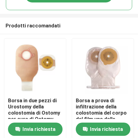
Prodotti raccomandati
Casa.
Borsa in due pezzi di
Borsa a prova di
Urostomy della
infiltrazione della
colostomia di Ostomy
colostomia del corpo
Prodotti
per cura di Ostomy
del film uno della
borsa eliminabile di un
Invia richiesta
Invia richiesta
pezzo di Ostomy
Video