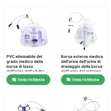
Su di noi
Visita alla fabbrica
Controllo della qualità
PVC eliminabile del
Borsa esterna medica
Contattaci
grado medico della
dell'urina dell'urina di
borsa di lusso
drenaggio della borsa
dell'urina dell'adulto
dell'urina del sistema
1500ml 2000ml
eliminabile medico del
Notizie
Invia richiesta
Invia richiesta
tester
Maschera di ossigeno medica
Maschera di ossigeno Venturi