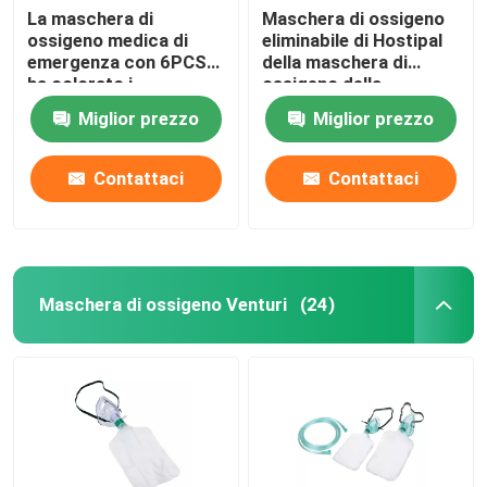
La maschera di
Maschera di ossigeno
ossigeno medica di
eliminabile di Hostipal
emergenza con 6PCS
della maschera di
ha colorato i
ossigeno della
connettori Venturi
tracheotomia del PVC
Miglior prezzo
Miglior prezzo
del grado medico
Contattaci
Contattaci
Maschera di ossigeno Venturi
(24)