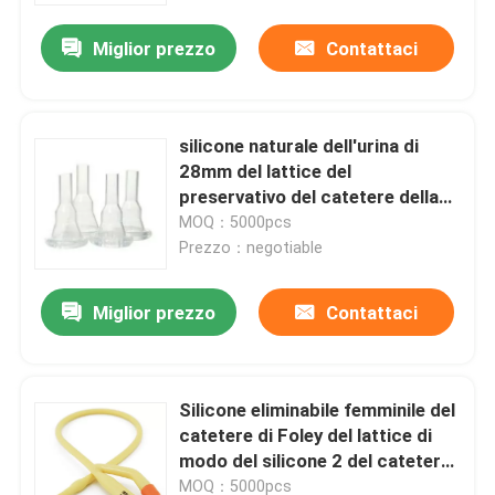
Miglior prezzo
Contattaci
silicone naturale dell'urina di
28mm del lattice del
preservativo del catetere della
borsa esterna maschio dell'urina
MOQ：5000pcs
Prezzo：negotiable
Miglior prezzo
Contattaci
Casa.
Silicone eliminabile femminile del
Prodotti
catetere di Foley del lattice di
modo del silicone 2 del catetere
di Foley
Video
MOQ：5000pcs