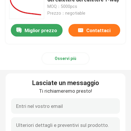
MOQ：5000pcs
Prezzo：negotiable
Maschera di ossigeno portatile
Miglior prezzo
Contattaci
Catetere di anestesia
Siringa sterile eliminabile
Osservi più
Insieme di trasfusione di infusione
Lasciate un messaggio
Catetere rivestito di silicone
Ti richiameremo presto!
Fasciatura vestirsi chirurgico
Gauze Cotton Swab