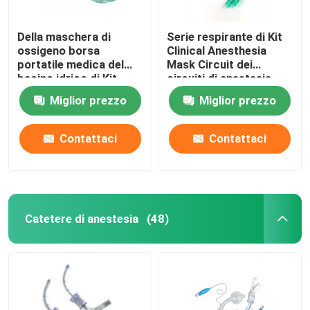
Della maschera di
Serie respirante di Kit
ossigeno borsa
Clinical Anesthesia
portatile medica del
Mask Circuit dei
bacino idrico di Kit
circuiti di anestesia
With 1000ml della
eliminabile
Miglior prezzo
Miglior prezzo
maschera di
Rebreathing non
Contattaci
Contattaci
Catetere di anestesia
(48)