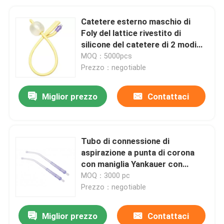
Catetere esterno maschio di
Foly del lattice rivestito di
silicone del catetere di 2 modi
con la dimensione franco 6 -
MOQ：5000pcs
franco 26
Prezzo：negotiable
Miglior prezzo
Contattaci
Tubo di connessione di
aspirazione a punta di corona
con maniglia Yankauer con
ventola
MOQ：3000 pc
Prezzo：negotiable
Miglior prezzo
Contattaci