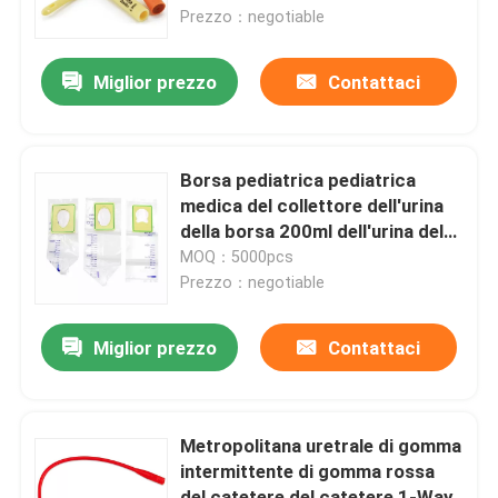
Prezzo：negotiable
Su di noi
Miglior prezzo
Contattaci
Visita alla fabbrica
Borsa pediatrica pediatrica
Controllo della qualità
medica del collettore dell'urina
della borsa 200ml dell'urina del
PVC
MOQ：5000pcs
Contattaci
Prezzo：negotiable
Notizie
Miglior prezzo
Contattaci
Maschera di ossigeno medica
Metropolitana uretrale di gomma
intermittente di gomma rossa
Maschera di ossigeno Venturi
del catetere del catetere 1-Way