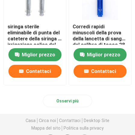
siringa sterile
Corredi rapidi
eliminabile di punta del
minuscoli della prova
catetere della siringa di
della lancetta di sangue
irrigazione colica del
del calibro di tocco 28
clistere della siringa di
della maniglia di
Miglior prezzo
Miglior prezzo
20ml 50ml 60ml
plastica blu eliminabile
di torsione
Contattaci
Contattaci
Osservi più
Casa
Circa noi
Contattaci
Desktop Site
Mappa del sito
Politica sulla privacy