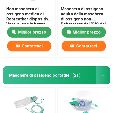
Non maschera di
Maschera di ossigeno
ossigeno medica di
adulta della maschera
Rebreather dispositivo
di ossigeno non-
Venturi con la borsa
Rebreather del PVC del
del bacino idrico
grado medico
Miglior prezzo
Miglior prezzo
Contattaci
Contattaci
Maschera di ossigeno portatile
(21)