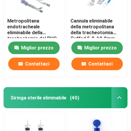
Metropolitana
Cannula eliminabile
endotracheale
della metropolitana
eliminabile della
della tracheotomia
tracheotomia del PVC
Cuffed 5.0-10.0mm
3.0-10.0mm del
con il polsino
Miglior prezzo
Miglior prezzo
catetere di anestesia
Contattaci
Contattaci
Siringa sterile eliminabile
(40)