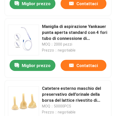
Miglior prezzo
Contattaci
Maniglia di aspirazione Yankauer
punta aperta standard con 4 fori
tubo di connessione di
aspirazione 250 cm
MOQ：2000 pezzi
Prezzo：negotiable
Miglior prezzo
Contattaci
Catetere esterno maschio del
preservativo dell'orinale della
borsa del lattice rivestito di
silicone medio eliminabile del
MOQ：50000PCS
catetere
Prezzo：negotiable